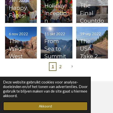
3 mrt 2023
Holiday
The
Happy
Inceptio
Final
Faces!
n
Countdo
wn
6 nov 2022
11 okt 2022
19 sep 2022
The
From
The
Wild
Sea to
USA:
West
Summit
Take 2...
Action
1
2
Deze website gebruikt cookies voor analyse-
doeleinden en/of het tonen van advertenties. Door
gebruik te blijven maken van de site gaat u hiermee
© 2022 - 2026 AdvenGure
akkoord.
Powered by
JouwWeb
Akkoord